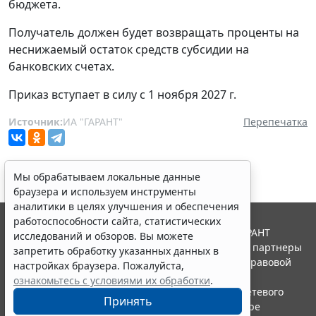
бюджета.
Получатель должен будет возвращать проценты на
неснижаемый остаток средств субсидии на
банковских счетах.
Приказ вступает в силу с 1 ноября 2027 г.
Источник:
ИА "ГАРАНТ"
Перепечатка
Мы обрабатываем локальные данные
браузера и используем инструменты
аналитики в целях улучшения и обеспечения
работоспособности сайта, статистических
© ООО "НПП "ГАРАНТ-СЕРВИС", 2026. Система ГАРАНТ
исследований и обзоров. Вы можете
выпускается с 1990 года. Компания "Гарант" и ее партнеры
запретить обработку указанных данных в
являются участниками Российской ассоциации правовой
настройках браузера. Пожалуйста,
информации ГАРАНТ.
ознакомьтесь с условиями их обработки
.
Портал ГАРАНТ.РУ зарегистрирован в качестве сетевого
Принять
издания Федеральной службой по надзору в сфере