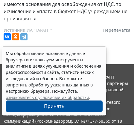
имеются основания для освобождения от НДС, то
исчисление и уплата в бюджет НДС учреждением не
производятся.
Источник:
ИА "ГАРАНТ"
Перепечатка
Мы обрабатываем локальные данные
браузера и используем инструменты
аналитики в целях улучшения и обеспечения
работоспособности сайта, статистических
© ООО "НПП "ГАРАНТ-СЕРВИС", 2026. Система ГАРАНТ
исследований и обзоров. Вы можете
выпускается с 1990 года. Компания "Гарант" и ее партнеры
запретить обработку указанных данных в
являются участниками Российской ассоциации правовой
настройках браузера. Пожалуйста,
информации ГАРАНТ.
ознакомьтесь с условиями их обработки
.
Портал ГАРАНТ.РУ зарегистрирован в качестве сетевого
Принять
издания Федеральной службой по надзору в сфере
связи,информационных технологий и массовых
коммуникаций (Роскомнадзором), Эл № ФС77-58365 от 18
июня 2014 года.