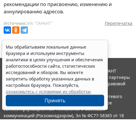
рекомендации по присвоению, изменению и
аннулированию адресов.
Источник:
ИА "ГАРАНТ"
Перепечатка
Мы обрабатываем локальные данные
браузера и используем инструменты
аналитики в целях улучшения и обеспечения
работоспособности сайта, статистических
© ООО "НПП "ГАРАНТ-СЕРВИС", 2026. Система ГАРАНТ
исследований и обзоров. Вы можете
выпускается с 1990 года. Компания "Гарант" и ее партнеры
запретить обработку указанных данных в
являются участниками Российской ассоциации правовой
настройках браузера. Пожалуйста,
информации ГАРАНТ.
ознакомьтесь с условиями их обработки
.
Портал ГАРАНТ.РУ зарегистрирован в качестве сетевого
Принять
издания Федеральной службой по надзору в сфере
связи,информационных технологий и массовых
коммуникаций (Роскомнадзором), Эл № ФС77-58365 от 18
июня 2014 года.
16+