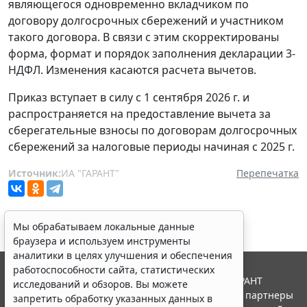
являющегося одновременно вкладчиком по
договору долгосрочных сбережений и участником
такого договора. В связи с этим скорректированы
форма, формат и порядок заполнения декларации 3-
НДФЛ. Изменения касаются расчета вычетов.
Приказ вступает в силу с 1 сентября 2026 г. и
распространяется на предоставление вычета за
сберегательные взносы по договорам долгосрочных
сбережений за налоговые периоды начиная с 2025 г.
Источник:
ИА "ГАРАНТ"
Перепечатка
Мы обрабатываем локальные данные
браузера и используем инструменты
аналитики в целях улучшения и обеспечения
работоспособности сайта, статистических
© ООО "НПП "ГАРАНТ-СЕРВИС", 2026. Система ГАРАНТ
исследований и обзоров. Вы можете
выпускается с 1990 года. Компания "Гарант" и ее партнеры
запретить обработку указанных данных в