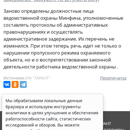
Заново определены должностные лица
ведомственной охраны Минфина, уполномоченные
составлять протоколы об административных
правонарушениях и осуществлять
административное задержание. Их перечень не
изменился. При этом теперь речь идет не только о
нарушении пропускного режима охраняемого
объекта, но и о воспрепятствовании законной
деятельности работника ведомственной охраны .
Источник:
ИА "ГАРАНТ"
Перепечатка
Мы обрабатываем локальные данные
браузера и используем инструменты
аналитики в целях улучшения и обеспечения
работоспособности сайта, статистических
© ООО "НПП "ГАРАНТ-СЕРВИС", 2026. Система ГАРАНТ
исследований и обзоров. Вы можете
выпускается с 1990 года. Компания "Гарант" и ее партнеры