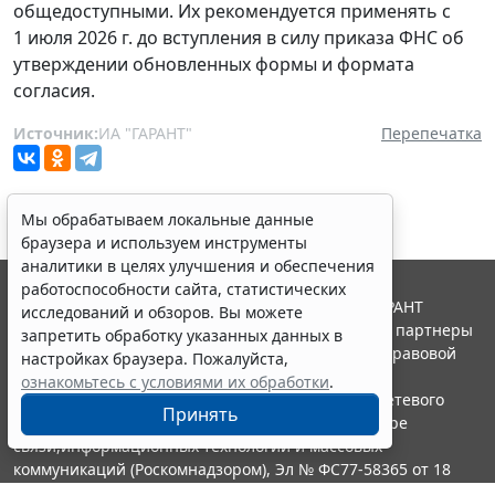
общедоступными. Их рекомендуется применять с
1 июля 2026 г. до вступления в силу приказа ФНС об
утверждении обновленных формы и формата
согласия.
Источник:
ИА "ГАРАНТ"
Перепечатка
Мы обрабатываем локальные данные
браузера и используем инструменты
аналитики в целях улучшения и обеспечения
работоспособности сайта, статистических
© ООО "НПП "ГАРАНТ-СЕРВИС", 2026. Система ГАРАНТ
исследований и обзоров. Вы можете
выпускается с 1990 года. Компания "Гарант" и ее партнеры
запретить обработку указанных данных в
являются участниками Российской ассоциации правовой
настройках браузера. Пожалуйста,
информации ГАРАНТ.
ознакомьтесь с условиями их обработки
.
Портал ГАРАНТ.РУ зарегистрирован в качестве сетевого
Принять
издания Федеральной службой по надзору в сфере
связи,информационных технологий и массовых
коммуникаций (Роскомнадзором), Эл № ФС77-58365 от 18
июня 2014 года.