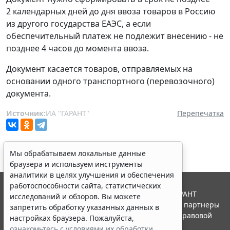
2 календарных дней до дня ввоза товаров в Россию
из другого государства ЕАЭС, а если
обеспечительный платеж не подлежит внесению - не
позднее 4 часов до момента ввоза.
Документ касается товаров, отправляемых на
основании одного транспортного (перевозочного)
документа.
Источник:
ИА "ГАРАНТ"
Перепечатка
Мы обрабатываем локальные данные
браузера и используем инструменты
аналитики в целях улучшения и обеспечения
работоспособности сайта, статистических
© ООО "НПП "ГАРАНТ-СЕРВИС", 2026. Система ГАРАНТ
исследований и обзоров. Вы можете
выпускается с 1990 года. Компания "Гарант" и ее партнеры
запретить обработку указанных данных в
являются участниками Российской ассоциации правовой
настройках браузера. Пожалуйста,
информации ГАРАНТ.
ознакомьтесь с условиями их обработки
.