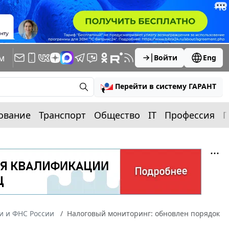
м
Войти
Eng
Перейти в систему ГАРАНТ
ование
Транспорт
Общество
IT
Профессия
П
 и ФНС России
Налоговый мониторинг: обновлен порядок