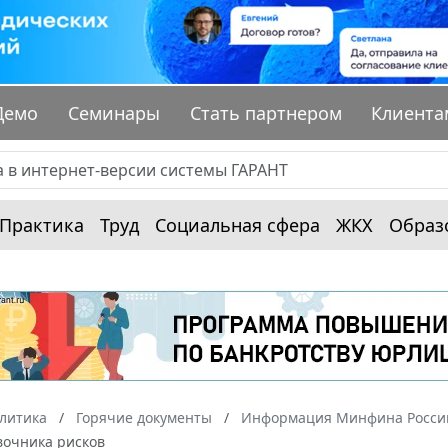
Демо
Семинары
Стать партнером
Клиента
Практика
Труд
Социальная сфера
ЖКХ
Образ
алитика
Горячие документы
Информация Минфина России
вочника рисков