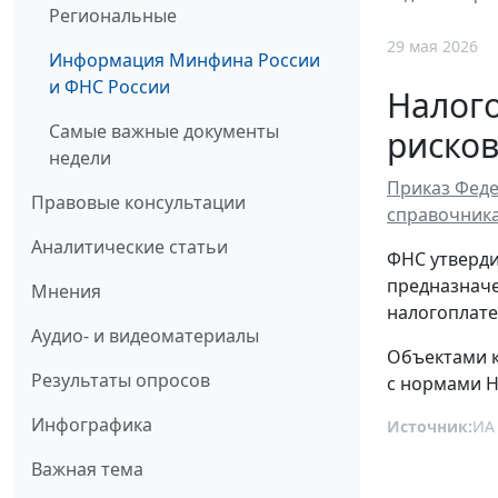
Региональные
29 мая 2026
Информация Минфина России
и ФНС России
Налог
Самые важные документы
риско
недели
Приказ Феде
Правовые консультации
справочника
Аналитические статьи
ФНС утверди
предназначе
Мнения
налогоплате
Аудио- и видеоматериалы
Объектами к
Результаты опросов
с нормами Н
Инфографика
Источник:
ИА
Важная тема