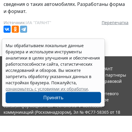
сведения о таких автомобилях. Разработаны форма
и формат.
Источник:
ИА "ГАРАНТ"
Перепечатка
Мы обрабатываем локальные данные
браузера и используем инструменты
аналитики в целях улучшения и обеспечения
работоспособности сайта, статистических
© ООО "НПП "ГАРАНТ-СЕРВИС", 2026. Система ГАРАНТ
исследований и обзоров. Вы можете
выпускается с 1990 года. Компания "Гарант" и ее партнеры
запретить обработку указанных данных в
являются участниками Российской ассоциации правовой
настройках браузера. Пожалуйста,
информации ГАРАНТ.
ознакомьтесь с условиями их обработки
.
Портал ГАРАНТ.РУ зарегистрирован в качестве сетевого
Принять
издания Федеральной службой по надзору в сфере
связи,информационных технологий и массовых
коммуникаций (Роскомнадзором), Эл № ФС77-58365 от 18
июня 2014 года.
16+