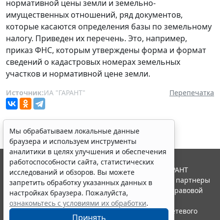
нормативной цены земли и земельно-
имущественных отношений, ряд документов,
которые касаются определения базы по земельному
налогу. Приведен их перечень. Это, например,
приказ ФНС, которым утверждены форма и формат
сведений о кадастровых номерах земельных
участков и нормативной цене земли.
Источник:
ИА "ГАРАНТ"
Перепечатка
Мы обрабатываем локальные данные
браузера и используем инструменты
аналитики в целях улучшения и обеспечения
работоспособности сайта, статистических
© ООО "НПП "ГАРАНТ-СЕРВИС", 2026. Система ГАРАНТ
исследований и обзоров. Вы можете
выпускается с 1990 года. Компания "Гарант" и ее партнеры
запретить обработку указанных данных в
являются участниками Российской ассоциации правовой
настройках браузера. Пожалуйста,
информации ГАРАНТ.
ознакомьтесь с условиями их обработки
.
Портал ГАРАНТ.РУ зарегистрирован в качестве сетевого
Принять