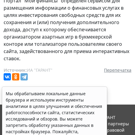
Портал "Мои финансы" определен сервисом для
размещения информации о финансовых услугах в
целях инвестирования свободных средств для их
сохранения и (или) получения дополнительного
дохода, доступ к которому обеспечивается
организатором азартных игр в букмекерской
конторе или тотализаторе пользователям своего
сайта, задействованного для приема интерактивных
ставок.
Источник:
ИА "ГАРАНТ"
Перепечатка
Мы обрабатываем локальные данные
браузера и используем инструменты
аналитики в целях улучшения и обеспечения
работоспособности сайта, статистических
© ООО "НПП "ГАРАНТ-СЕРВИС", 2026. Система ГАРАНТ
исследований и обзоров. Вы можете
выпускается с 1990 года. Компания "Гарант" и ее партнеры
запретить обработку указанных данных в
являются участниками Российской ассоциации правовой
настройках браузера. Пожалуйста,