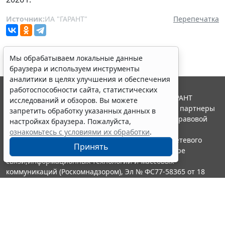
Источник:
ИА "ГАРАНТ"
Перепечатка
Мы обрабатываем локальные данные
браузера и используем инструменты
аналитики в целях улучшения и обеспечения
работоспособности сайта, статистических
© ООО "НПП "ГАРАНТ-СЕРВИС", 2026. Система ГАРАНТ
исследований и обзоров. Вы можете
выпускается с 1990 года. Компания "Гарант" и ее партнеры
запретить обработку указанных данных в
являются участниками Российской ассоциации правовой
настройках браузера. Пожалуйста,
информации ГАРАНТ.
ознакомьтесь с условиями их обработки
.
Портал ГАРАНТ.РУ зарегистрирован в качестве сетевого
Принять
издания Федеральной службой по надзору в сфере
связи,информационных технологий и массовых
коммуникаций (Роскомнадзором), Эл № ФС77-58365 от 18
июня 2014 года.
16+
Контакты
8-800-200-88-88