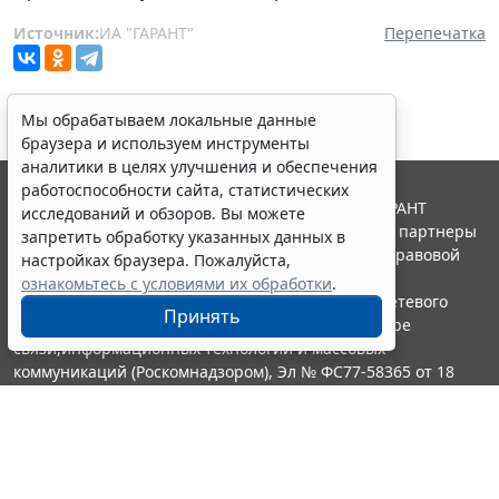
Источник:
ИА "ГАРАНТ"
Перепечатка
Мы обрабатываем локальные данные
браузера и используем инструменты
аналитики в целях улучшения и обеспечения
работоспособности сайта, статистических
© ООО "НПП "ГАРАНТ-СЕРВИС", 2026. Система ГАРАНТ
исследований и обзоров. Вы можете
выпускается с 1990 года. Компания "Гарант" и ее партнеры
запретить обработку указанных данных в
являются участниками Российской ассоциации правовой
настройках браузера. Пожалуйста,
информации ГАРАНТ.
ознакомьтесь с условиями их обработки
.
Портал ГАРАНТ.РУ зарегистрирован в качестве сетевого
Принять
издания Федеральной службой по надзору в сфере
связи,информационных технологий и массовых
коммуникаций (Роскомнадзором), Эл № ФС77-58365 от 18
июня 2014 года.
16+
Контакты
8-800-200-88-88