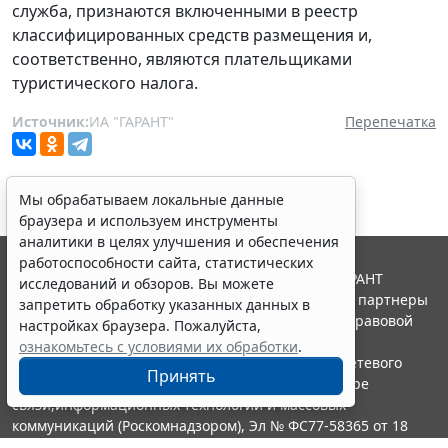
служба, признаются включенными в реестр
классифицированных средств размещения и,
соответственно, являются плательщиками
туристического налога.
Источник:
ИА "ГАРАНТ"
Перепечатка
Мы обрабатываем локальные данные
браузера и используем инструменты
аналитики в целях улучшения и обеспечения
работоспособности сайта, статистических
© ООО "НПП "ГАРАНТ-СЕРВИС", 2026. Система ГАРАНТ
исследований и обзоров. Вы можете
выпускается с 1990 года. Компания "Гарант" и ее партнеры
запретить обработку указанных данных в
являются участниками Российской ассоциации правовой
настройках браузера. Пожалуйста,
информации ГАРАНТ.
ознакомьтесь с условиями их обработки
.
Портал ГАРАНТ.РУ зарегистрирован в качестве сетевого
Принять
издания Федеральной службой по надзору в сфере
связи,информационных технологий и массовых
коммуникаций (Роскомнадзором), Эл № ФС77-58365 от 18
июня 2014 года.