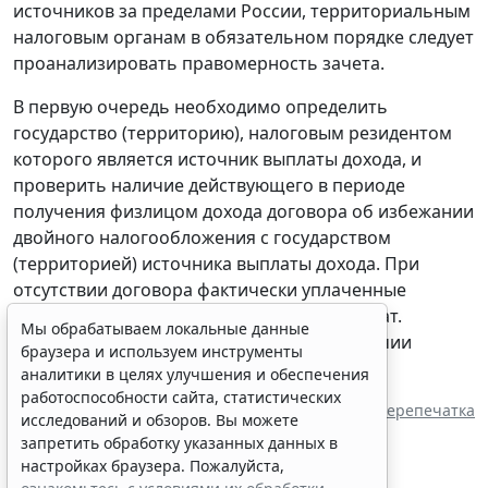
источников за пределами России, территориальным
налоговым органам в обязательном порядке следует
проанализировать правомерность зачета.
В первую очередь необходимо определить
государство (территорию), налоговым резидентом
которого является источник выплаты дохода, и
проверить наличие действующего в периоде
получения физлицом дохода договора об избежании
двойного налогообложения с государством
(территорией) источника выплаты дохода. При
отсутствии договора фактически уплаченные
физлицом суммы налога зачету не подлежат.
Мы обрабатываем локальные данные
Разъяснены особенности зачета при наличии
браузера и используем инструменты
договора.
аналитики в целях улучшения и обеспечения
работоспособности сайта, статистических
Источник:
ИА "ГАРАНТ"
Перепечатка
исследований и обзоров. Вы можете
запретить обработку указанных данных в
настройках браузера. Пожалуйста,