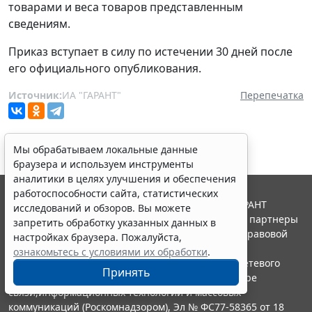
товарами и веса товаров представленным
сведениям.
Приказ вступает в силу по истечении 30 дней после
его официального опубликования.
Источник:
ИА "ГАРАНТ"
Перепечатка
Мы обрабатываем локальные данные
браузера и используем инструменты
аналитики в целях улучшения и обеспечения
работоспособности сайта, статистических
© ООО "НПП "ГАРАНТ-СЕРВИС", 2026. Система ГАРАНТ
исследований и обзоров. Вы можете
выпускается с 1990 года. Компания "Гарант" и ее партнеры
запретить обработку указанных данных в
являются участниками Российской ассоциации правовой
настройках браузера. Пожалуйста,
информации ГАРАНТ.
ознакомьтесь с условиями их обработки
.
Портал ГАРАНТ.РУ зарегистрирован в качестве сетевого
Принять
издания Федеральной службой по надзору в сфере
связи,информационных технологий и массовых
коммуникаций (Роскомнадзором), Эл № ФС77-58365 от 18