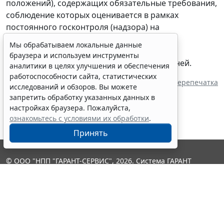
положений), содержащих обязательные требования,
соблюдение которых оценивается в рамках
постоянного госконтроля (надзора) на
производственных объектах организаций,
Мы обрабатываем локальные данные
осуществляющих сортировку, первичную
браузера и используем инструменты
классификацию и оценку драгоценных камней.
аналитики в целях улучшения и обеспечения
работоспособности сайта, статистических
Источник:
ИА "ГАРАНТ"
Перепечатка
исследований и обзоров. Вы можете
запретить обработку указанных данных в
настройках браузера. Пожалуйста,
ознакомьтесь с условиями их обработки
.
Принять
© ООО "НПП "ГАРАНТ-СЕРВИС", 2026. Система ГАРАНТ
выпускается с 1990 года. Компания "Гарант" и ее партнеры
являются участниками Российской ассоциации правовой
информации ГАРАНТ.
Контакты
8-800-200-88-88