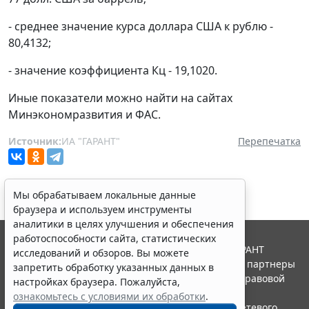
- среднее значение курса доллара США к рублю -
80,4132;
- значение коэффициента Кц - 19,1020.
Иные показатели можно найти на сайтах
Минэкономразвития и ФАС.
Источник:
ИА "ГАРАНТ"
Перепечатка
Мы обрабатываем локальные данные
браузера и используем инструменты
аналитики в целях улучшения и обеспечения
работоспособности сайта, статистических
© ООО "НПП "ГАРАНТ-СЕРВИС", 2026. Система ГАРАНТ
исследований и обзоров. Вы можете
выпускается с 1990 года. Компания "Гарант" и ее партнеры
запретить обработку указанных данных в
являются участниками Российской ассоциации правовой
настройках браузера. Пожалуйста,
информации ГАРАНТ.
ознакомьтесь с условиями их обработки
.
Портал ГАРАНТ.РУ зарегистрирован в качестве сетевого