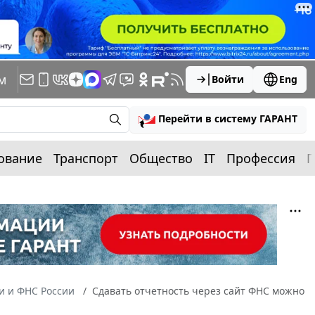
м
Войти
Eng
Перейти в систему ГАРАНТ
ование
Транспорт
Общество
IT
Профессия
П
 и ФНС России
Сдавать отчетность через сайт ФНС можно