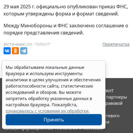
29 мая 2025 г. официально опубликован приказ ФНС,
которым утверждены форма и формат сведений.
Между Минобороны и ФНС заключено соглашение о
порядке представления сведений.
Источник:
ИА "ГАРАНТ"
Перепечатка
Мы обрабатываем локальные данные
браузера и используем инструменты
аналитики в целях улучшения и обеспечения
работоспособности сайта, статистических
© ООО "НПП "ГАРАНТ-СЕРВИС", 2026. Система ГАРАНТ
исследований и обзоров. Вы можете
выпускается с 1990 года. Компания "Гарант" и ее партнеры
запретить обработку указанных данных в
являются участниками Российской ассоциации правовой
настройках браузера. Пожалуйста,
информации ГАРАНТ.
ознакомьтесь с условиями их обработки
.
Портал ГАРАНТ.РУ зарегистрирован в качестве сетевого
Принять
издания Федеральной службой по надзору в сфере
связи,информационных технологий и массовых