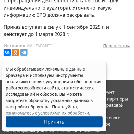
о прекращении деятельности в качестве ИП (для
индивидуального аудитора). Уточнено, какую
информацию СРО должна раскрывать.
Приказ вступает в силу с 1 сентября 2025 г. и
действует до 1 марта 2028 г.
Источник:
ИА "ГАРАНТ"
Перепечатка
Мы обрабатываем локальные данные
браузера и используем инструменты
аналитики в целях улучшения и обеспечения
работоспособности сайта, статистических
© ООО "НПП "ГАРАНТ-СЕРВИС", 2026. Система ГАРАНТ
исследований и обзоров. Вы можете
выпускается с 1990 года. Компания "Гарант" и ее партнеры
запретить обработку указанных данных в
являются участниками Российской ассоциации правовой
настройках браузера. Пожалуйста,
информации ГАРАНТ.
ознакомьтесь с условиями их обработки
.
Портал ГАРАНТ.РУ зарегистрирован в качестве сетевого
Принять
издания Федеральной службой по надзору в сфере
связи,информационных технологий и массовых