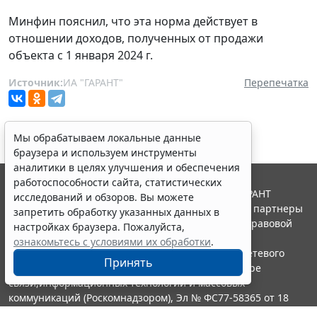
Минфин пояснил, что эта норма действует в
отношении доходов, полученных от продажи
объекта с 1 января 2024 г.
Источник:
ИА "ГАРАНТ"
Перепечатка
Мы обрабатываем локальные данные
браузера и используем инструменты
аналитики в целях улучшения и обеспечения
работоспособности сайта, статистических
© ООО "НПП "ГАРАНТ-СЕРВИС", 2026. Система ГАРАНТ
исследований и обзоров. Вы можете
выпускается с 1990 года. Компания "Гарант" и ее партнеры
запретить обработку указанных данных в
являются участниками Российской ассоциации правовой
настройках браузера. Пожалуйста,
информации ГАРАНТ.
ознакомьтесь с условиями их обработки
.
Портал ГАРАНТ.РУ зарегистрирован в качестве сетевого
Принять
издания Федеральной службой по надзору в сфере
связи,информационных технологий и массовых
коммуникаций (Роскомнадзором), Эл № ФС77-58365 от 18
июня 2014 года.