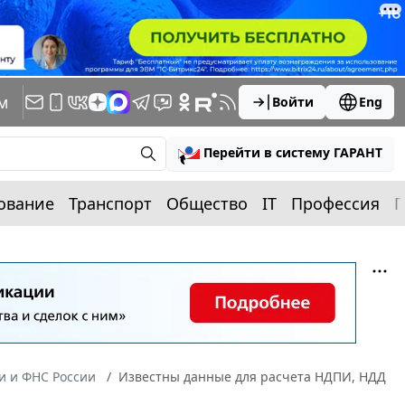
м
Войти
Eng
Перейти в систему ГАРАНТ
ование
Транспорт
Общество
IT
Профессия
П
 и ФНС России
Известны данные для расчета НДПИ, НДД