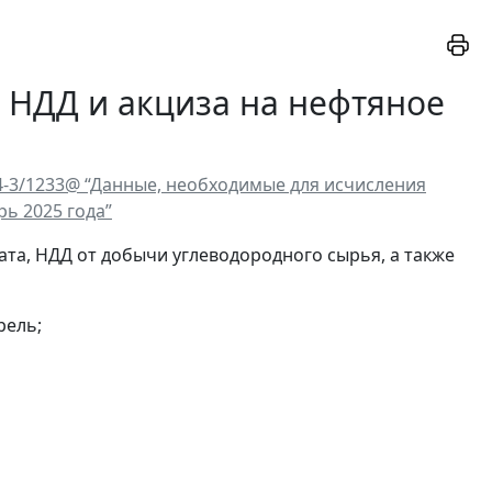
 НДД и акциза на нефтяное
4-3/1233@ “Данные, необходимые для исчисления
ь 2025 года”
ата, НДД от добычи углеводородного сырья, а также
рель;