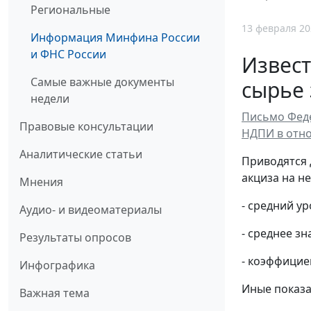
Региональные
13 февраля 20
Информация Минфина России
и ФНС России
Извест
Самые важные документы
сырье 
недели
Письмо Феде
Правовые консультации
НДПИ в отно
Аналитические статьи
Приводятся 
акциза на не
Мнения
- средний ур
Аудио- и видеоматериалы
- среднее зн
Результаты опросов
- коэффициен
Инфографика
Иные показа
Важная тема