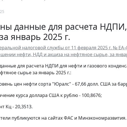
25
ны данные для расчета НДПИ,
за январь 2025 г.
ральной налоговой службы от 11 февраля 2025 г. № ЕА-
шении нефти, НДД и акциза на нефтяное сырье, за январ
данные для расчета НДПИ для нефти и газового конденс
фтяное сырье за январь 2025 г.:
овень цен нефти сорта "Юралс" - 67,66 долл. США за бар
ачение курса доллара США к рублю - 100,8676;
т Кц - 20,3513.
тели публикуются на сайтах ФАС и Минэкономразвития.