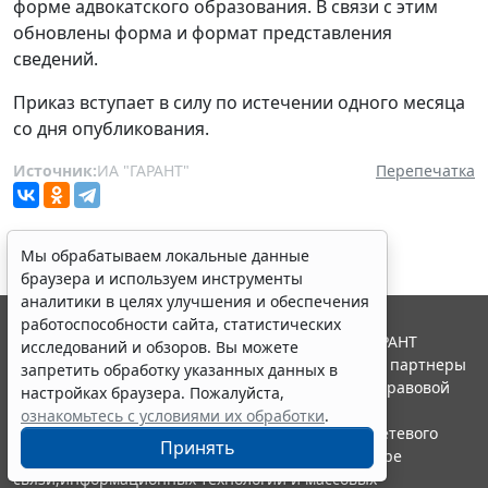
форме адвокатского образования. В связи с этим
обновлены форма и формат представления
сведений.
Приказ вступает в силу по истечении одного месяца
со дня опубликования.
Источник:
ИА "ГАРАНТ"
Перепечатка
Мы обрабатываем локальные данные
браузера и используем инструменты
аналитики в целях улучшения и обеспечения
работоспособности сайта, статистических
© ООО "НПП "ГАРАНТ-СЕРВИС", 2026. Система ГАРАНТ
исследований и обзоров. Вы можете
выпускается с 1990 года. Компания "Гарант" и ее партнеры
запретить обработку указанных данных в
являются участниками Российской ассоциации правовой
настройках браузера. Пожалуйста,
информации ГАРАНТ.
ознакомьтесь с условиями их обработки
.
Портал ГАРАНТ.РУ зарегистрирован в качестве сетевого
Принять
издания Федеральной службой по надзору в сфере
связи,информационных технологий и массовых