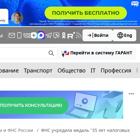
м
Войти
Eng
Перейти в систему ГАРАНТ
ование
Транспорт
Общество
IT
Профессия
П
 и ФНС России
ФНС учредила медаль "35 лет налоговых