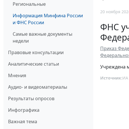
Региональные
20 ноября 202
Информация Минфина России
и ФНС России
ФНС уч
Самые важные документы
Федер
недели
Приказ Феде
Правовые консультации
Федеральной
Аналитические статьи
Учреждена м
Мнения
Источник:
ИА
Аудио- и видеоматериалы
Результаты опросов
Инфографика
Важная тема