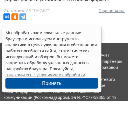
Источник:
ИА "ГАРАНТ"
Перепечатка
Мы обрабатываем локальные данные
браузера и используем инструменты
аналитики в целях улучшения и обеспечения
работоспособности сайта, статистических
© ООО "НПП "ГАРАНТ-СЕРВИС", 2026. Система ГАРАНТ
исследований и обзоров. Вы можете
выпускается с 1990 года. Компания "Гарант" и ее партнеры
запретить обработку указанных данных в
являются участниками Российской ассоциации правовой
настройках браузера. Пожалуйста,
информации ГАРАНТ.
ознакомьтесь с условиями их обработки
.
Портал ГАРАНТ.РУ зарегистрирован в качестве сетевого
Принять
издания Федеральной службой по надзору в сфере
связи,информационных технологий и массовых
коммуникаций (Роскомнадзором), Эл № ФС77-58365 от 18
июня 2014 года.
16+
Контакты
8-800-200-88-88