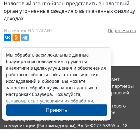
Налоговый агент обязан представить в налоговый
орган уточненные сведения о выплаченных физлицу
доходах.
Источник:
ИА "ГАРАНТ"
Перепечатка
Мы обрабатываем локальные данные
браузера и используем инструменты
аналитики в целях улучшения и обеспечения
работоспособности сайта, статистических
© ООО "НПП "ГАРАНТ-СЕРВИС", 2026. Система ГАРАНТ
исследований и обзоров. Вы можете
выпускается с 1990 года. Компания "Гарант" и ее партнеры
запретить обработку указанных данных в
являются участниками Российской ассоциации правовой
настройках браузера. Пожалуйста,
информации ГАРАНТ.
ознакомьтесь с условиями их обработки
.
Портал ГАРАНТ.РУ зарегистрирован в качестве сетевого
Принять
издания Федеральной службой по надзору в сфере
связи,информационных технологий и массовых
коммуникаций (Роскомнадзором), Эл № ФС77-58365 от 18
июня 2014 года.