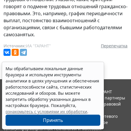
говорят о подмене трудовых отношений гражданско-
правовыми. Это, например, график периодичности
выплат, постоянство взаимоотношений с
организациями, связи с бывшими работодателями
самозанятых.
Источник:
ИА "ГАРАНТ"
Перепечатка
Мы обрабатываем локальные данные
браузера и используем инструменты
аналитики в целях улучшения и обеспечения
работоспособности сайта, статистических
© ООО "НПП "ГАРАНТ-СЕРВИС", 2026. Система ГАРАНТ
исследований и обзоров. Вы можете
выпускается с 1990 года. Компания "Гарант" и ее партнеры
запретить обработку указанных данных в
являются участниками Российской ассоциации правовой
настройках браузера. Пожалуйста,
информации ГАРАНТ.
ознакомьтесь с условиями их обработки
.
Портал ГАРАНТ.РУ зарегистрирован в качестве сетевого
Принять
издания Федеральной службой по надзору в сфере
связи,информационных технологий и массовых