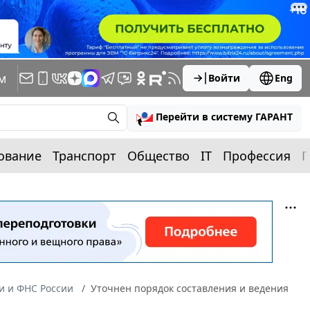
м
Войти
Eng
Перейти в систему ГАРАНТ
ование
Транспорт
Общество
IT
Профессия
П
 и ФНС России
Уточнен порядок составления и ведения