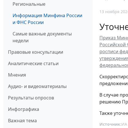
Региональные
13 ноября 202
Информация Минфина России
и ФНС России
Уточне
Самые важные документы
Приказ Минф
недели
Российской 
росписи фед
Правовые консультации
утверждения
Аналитические статьи
федеральног
Мнения
Скорректиро
предложений
Аудио- и видеоматериалы
В случае пр
Результаты опросов
решению Пра
Инфографика
Также уточн
Важная тема
Источник:
ИА