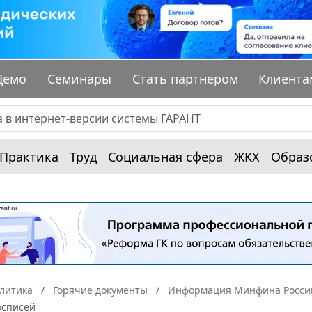
Демо
Семинары
Стать партнером
Клиента
Практика
Труд
Социальная сфера
ЖКХ
Образ
алитика
Горячие документы
Информация Минфина России
осписей