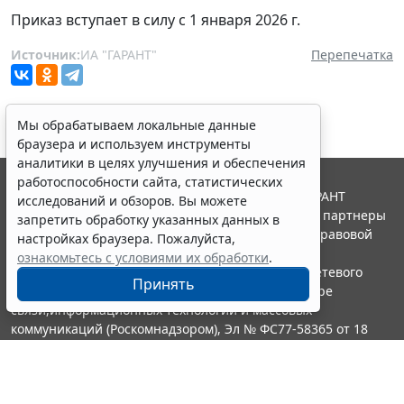
Приказ вступает в силу с 1 января 2026 г.
Источник:
ИА "ГАРАНТ"
Перепечатка
Мы обрабатываем локальные данные
браузера и используем инструменты
аналитики в целях улучшения и обеспечения
работоспособности сайта, статистических
© ООО "НПП "ГАРАНТ-СЕРВИС", 2026. Система ГАРАНТ
исследований и обзоров. Вы можете
выпускается с 1990 года. Компания "Гарант" и ее партнеры
запретить обработку указанных данных в
являются участниками Российской ассоциации правовой
настройках браузера. Пожалуйста,
информации ГАРАНТ.
ознакомьтесь с условиями их обработки
.
Портал ГАРАНТ.РУ зарегистрирован в качестве сетевого
Принять
издания Федеральной службой по надзору в сфере
связи,информационных технологий и массовых
коммуникаций (Роскомнадзором), Эл № ФС77-58365 от 18
июня 2014 года.
16+