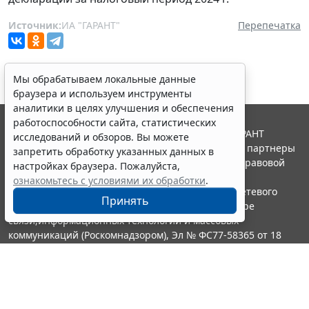
Источник:
ИА "ГАРАНТ"
Перепечатка
Мы обрабатываем локальные данные
браузера и используем инструменты
аналитики в целях улучшения и обеспечения
работоспособности сайта, статистических
© ООО "НПП "ГАРАНТ-СЕРВИС", 2026. Система ГАРАНТ
исследований и обзоров. Вы можете
выпускается с 1990 года. Компания "Гарант" и ее партнеры
запретить обработку указанных данных в
являются участниками Российской ассоциации правовой
настройках браузера. Пожалуйста,
информации ГАРАНТ.
ознакомьтесь с условиями их обработки
.
Портал ГАРАНТ.РУ зарегистрирован в качестве сетевого
Принять
издания Федеральной службой по надзору в сфере
связи,информационных технологий и массовых
коммуникаций (Роскомнадзором), Эл № ФС77-58365 от 18
июня 2014 года.
16+
Контакты
8-800-200-88-88