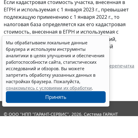
Если кадастровая стоимость участка, внесенная в
ЕГРН и используемая с 1 января 2023 г., превышает
подлежащую применению с 1 января 2022 г., то
налоговая база определяется как его кадастровая
стоимость, внесенная в ЕГРН и используемая с
1 января 2022 г., до внесения в ЕГРН сведений,
Мы обрабатываем локальные данные
повлекших за собой изменение кадастровой
браузера и используем инструменты
стоимости в течение 2023 г.
аналитики в целях улучшения и обеспечения
работоспособности сайта, статистических
Источник:
ИА "ГАРАНТ"
Перепечатка
исследований и обзоров. Вы можете
запретить обработку указанных данных в
настройках браузера. Пожалуйста,
ознакомьтесь с условиями их обработки
.
Принять
© ООО "НПП "ГАРАНТ-СЕРВИС", 2026. Система ГАРАНТ
выпускается с 1990 года. Компания "Гарант" и ее партнеры
являются участниками Российской ассоциации правовой
информации ГАРАНТ.