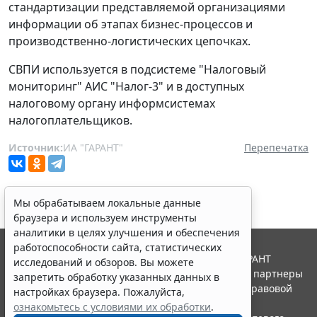
стандартизации представляемой организациями
информации об этапах бизнес-процессов и
производственно-логистических цепочках.
СВПИ используется в подсистеме "Налоговый
мониторинг" АИС "Налог-3" и в доступных
налоговому органу информсистемах
налогоплательщиков.
Источник:
ИА "ГАРАНТ"
Перепечатка
Мы обрабатываем локальные данные
браузера и используем инструменты
аналитики в целях улучшения и обеспечения
работоспособности сайта, статистических
© ООО "НПП "ГАРАНТ-СЕРВИС", 2026. Система ГАРАНТ
исследований и обзоров. Вы можете
выпускается с 1990 года. Компания "Гарант" и ее партнеры
запретить обработку указанных данных в
являются участниками Российской ассоциации правовой
настройках браузера. Пожалуйста,
информации ГАРАНТ.
ознакомьтесь с условиями их обработки
.