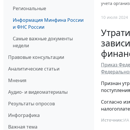
учета организ
Региональные
10 июля 2024
Информация Минфина России
и ФНС России
Утрати
Самые важные документы
зависи
недели
финан
Правовые консультации
Приказ Феде
Аналитические статьи
Федеральной 
Мнения
Признан утр
поступления
Аудио- и видеоматериалы
Согласно из
Результаты опросов
налогоплат
Инфографика
Источник:
ИА
Важная тема