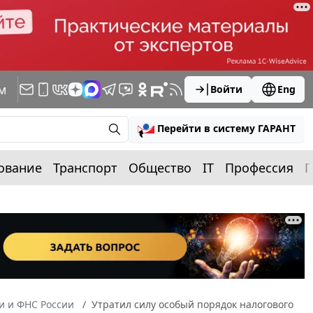
м
Войти
Eng
Перейти в систему ГАРАНТ
ование
Транспорт
Общество
IT
Профессия
П
 и ФНС России
Утратил силу особый порядок налогового