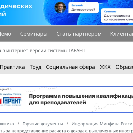
Демо
Семинары
Стать партнером
Клиента
Практика
Труд
Социальная сфера
ЖКХ
Образ
алитика
Горячие документы
Информация Минфина России
сть за непредставление расчета о доходах, выплаченных инос