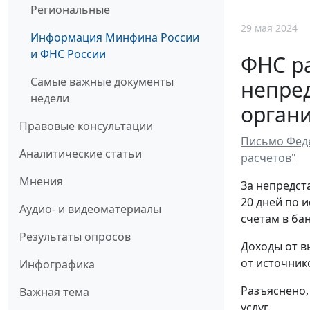
Региональные
29 мая 2024
Информация Минфина России
и ФНС России
ФНС ра
Самые важные документы
непред
недели
органи
Правовые консультации
Письмо Феде
Аналитические статьи
расчетов"
Мнения
За непредст
20 дней по 
Аудио- и видеоматериалы
счетам в ба
Результаты опросов
Доходы от в
от источник
Инфографика
Разъяснено,
Важная тема
услуг.