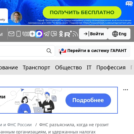
м
Войти
Eng
Перейти в систему ГАРАНТ
ование
Транспорт
Общество
IT
Профессия
П
 и ФНС России
ФНС разъяснила, когда не грозит
транным организациям, и удержанных налогах