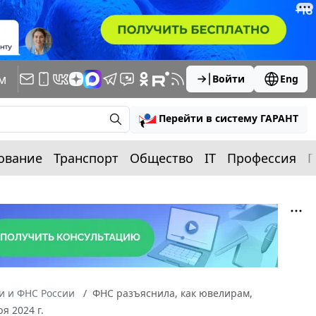
м
Войти
Eng
Перейти в систему ГАРАНТ
ование
Транспорт
Общество
IT
Профессия
П
 и ФНС России
ФНС разъяснила, как ювелирам,
я 2024 г.