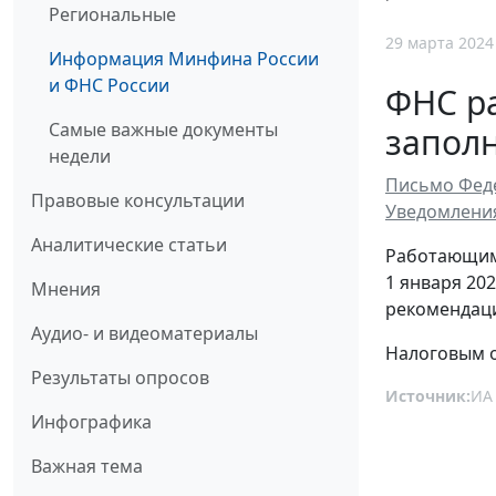
Региональные
29 марта 2024
Информация Минфина России
и ФНС России
ФНС ра
Самые важные документы
заполн
недели
Письмо Феде
Правовые консультации
Уведомления
Аналитические статьи
Работающим
1 января 202
Мнения
рекомендаци
Аудио- и видеоматериалы
Налоговым о
Результаты опросов
Источник:
ИА
Инфографика
Важная тема