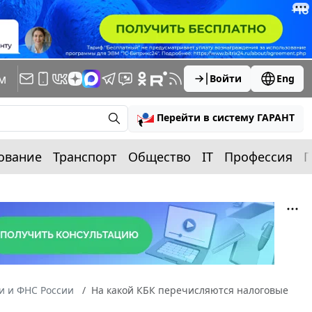
м
Войти
Eng
Перейти в систему ГАРАНТ
ование
Транспорт
Общество
IT
Профессия
П
 и ФНС России
На какой КБК перечисляются налоговые