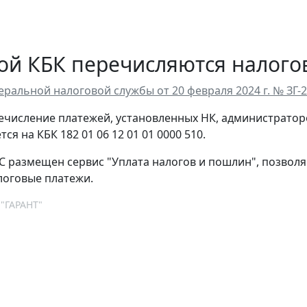
ой КБК перечисляются налог
ральной налоговой службы от 20 февраля 2024 г. № ЗГ-
еречисление платежей, установленных НК, администрато
ся на КБК 182 01 06 12 01 01 0000 510.
С размещен сервис "Уплата налогов и пошлин", позвол
логовые платежи.
 "ГАРАНТ"