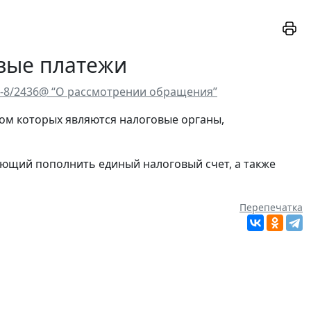
овые платежи
2-8/2436@ “О рассмотрении обращения”
ром которых являются налоговые органы,
яющий пополнить единый налоговый счет, а также
Перепечатка