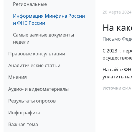
Региональные
20 марта 2024
Информация Минфина России
и ФНС России
На как
Самые важные документы
Письмо Феде
недели
С 2023 г. п
Правовые консультации
осуществляет
Аналитические статьи
На сайте ФН
уплатить на
Мнения
Источник:
ИА
Аудио- и видеоматериалы
Результаты опросов
Инфографика
Важная тема