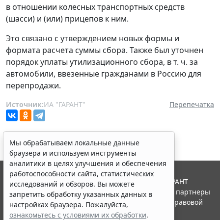
в отношении колесных транспортных средств
(шасси) и (или) прицепов к ним.
Это связано с утверждением новых формы и
формата расчета суммы сбора. Также был уточнен
порядок уплаты утилизационного сбора, в т. ч. за
автомобили, ввезенные гражданами в Россию для
перепродажи.
Источник:
ИА "ГАРАНТ"
Перепечатка
Мы обрабатываем локальные данные
браузера и используем инструменты
аналитики в целях улучшения и обеспечения
работоспособности сайта, статистических
© ООО "НПП "ГАРАНТ-СЕРВИС", 2026. Система ГАРАНТ
исследований и обзоров. Вы можете
выпускается с 1990 года. Компания "Гарант" и ее партнеры
запретить обработку указанных данных в
являются участниками Российской ассоциации правовой
настройках браузера. Пожалуйста,
информации ГАРАНТ.
ознакомьтесь с условиями их обработки
.