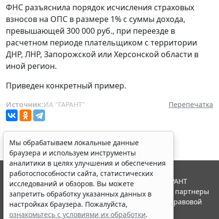
ФНС разъяснила порядок исчисления страховых
взносов на ОПС в размере 1% с суммы дохода,
превышающей 300 000 руб., при переезде в
расчетном периоде плательщиком с территории
ДНР, ЛНР, Запорожской или Херсонской области в
иной регион.
Приведен конкретный пример.
Источник:
ИА "ГАРАНТ"
Перепечатка
Мы обрабатываем локальные данные
браузера и используем инструменты
аналитики в целях улучшения и обеспечения
работоспособности сайта, статистических
© ООО "НПП "ГАРАНТ-СЕРВИС", 2026. Система ГАРАНТ
исследований и обзоров. Вы можете
выпускается с 1990 года. Компания "Гарант" и ее партнеры
запретить обработку указанных данных в
являются участниками Российской ассоциации правовой
настройках браузера. Пожалуйста,
информации ГАРАНТ.
ознакомьтесь с условиями их обработки
.