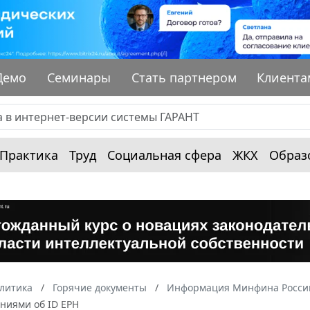
Демо
Семинары
Стать партнером
Клиента
Практика
Труд
Социальная сфера
ЖКХ
Образ
алитика
Горячие документы
Информация Минфина России
ниями об ID ЕРН