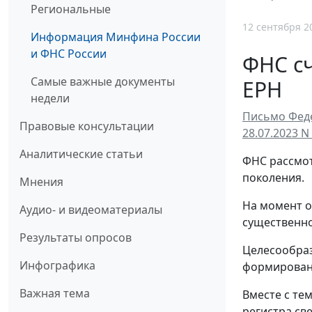
Региональные
12 сентября 2
Информация Минфина России
и ФНС России
ФНС с
Самые важные документы
ЕРН
недели
Письмо Феде
Правовые консультации
28.07.2023 N
Аналитические статьи
ФНС рассмот
поколения.
Мнения
На момент о
Аудио- и видеоматериалы
существенно
Результаты опросов
Целесообраз
Инфографика
формировани
Важная тема
Вместе с те
регистра све