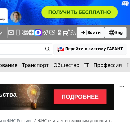
м
Войти
Eng
Перейти в систему ГАРАНТ
ование
Транспорт
Общество
IT
Профессия
П
 и ФНС России
ФНС считает возможным дополнить