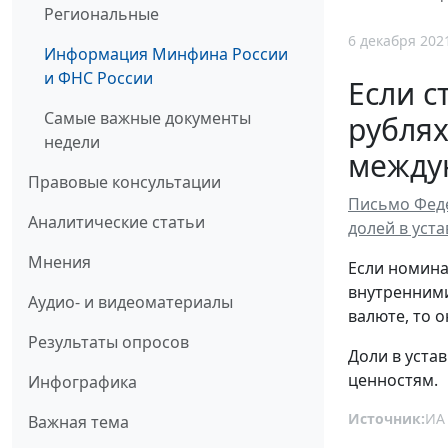
Региональные
6 декабря 202
Информация Минфина России
и ФНС России
Если 
Самые важные документы
рублях
недели
между
Правовые консультации
Письмо Феде
Аналитические статьи
долей в уст
Мнения
Если номина
внутренними
Аудио- и видеоматериалы
валюте, то 
Результаты опросов
Доли в уста
ценностям.
Инфографика
Источник:
ИА
Важная тема