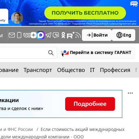
м
Войти
Eng
Перейти в систему ГАРАНТ
ование
Транспорт
Общество
IT
Профессия
П
 и ФНС России
Если стоимость акций международных
и доли международной компании - ООО