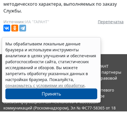
методического характера, выполняемых по заказу
Службы.
Источник:
ИА "ГАРАНТ"
Перепечатка
Мы обрабатываем локальные данные
браузера и используем инструменты
аналитики в целях улучшения и обеспечения
работоспособности сайта, статистических
© ООО "НПП "ГАРАНТ-СЕРВИС", 2026. Система ГАРАНТ
исследований и обзоров. Вы можете
выпускается с 1990 года. Компания "Гарант" и ее партнеры
запретить обработку указанных данных в
являются участниками Российской ассоциации правовой
настройках браузера. Пожалуйста,
информации ГАРАНТ.
ознакомьтесь с условиями их обработки
.
Портал ГАРАНТ.РУ зарегистрирован в качестве сетевого
Принять
издания Федеральной службой по надзору в сфере
связи,информационных технологий и массовых
коммуникаций (Роскомнадзором), Эл № ФС77-58365 от 18
июня 2014 года.
16+