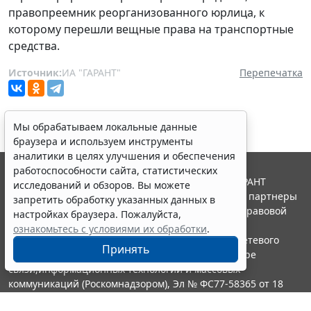
правопреемник реорганизованного юрлица, к
которому перешли вещные права на транспортные
средства.
Источник:
ИА "ГАРАНТ"
Перепечатка
Мы обрабатываем локальные данные
браузера и используем инструменты
аналитики в целях улучшения и обеспечения
работоспособности сайта, статистических
© ООО "НПП "ГАРАНТ-СЕРВИС", 2026. Система ГАРАНТ
исследований и обзоров. Вы можете
выпускается с 1990 года. Компания "Гарант" и ее партнеры
запретить обработку указанных данных в
являются участниками Российской ассоциации правовой
настройках браузера. Пожалуйста,
информации ГАРАНТ.
ознакомьтесь с условиями их обработки
.
Портал ГАРАНТ.РУ зарегистрирован в качестве сетевого
Принять
издания Федеральной службой по надзору в сфере
связи,информационных технологий и массовых
коммуникаций (Роскомнадзором), Эл № ФС77-58365 от 18
июня 2014 года.