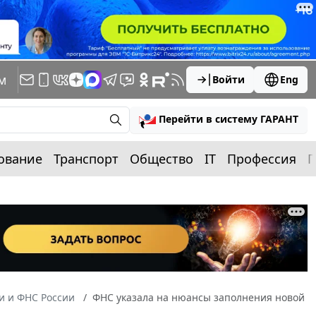
м
Войти
Eng
Перейти в систему ГАРАНТ
ование
Транспорт
Общество
IT
Профессия
П
 и ФНС России
ФНС указала на нюансы заполнения новой