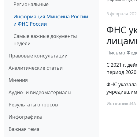
Региональные
5 февраля 202
Информация Минфина России
и ФНС России
ФНС у
Самые важные документы
лицам
недели
Письмо Феде
Правовые консультации
С 2021 г. д
Аналитические статьи
период 2020 
Мнения
ФНС указала
учредившим 
Аудио- и видеоматериалы
Источник:
ИА
Результаты опросов
Инфографика
Важная тема