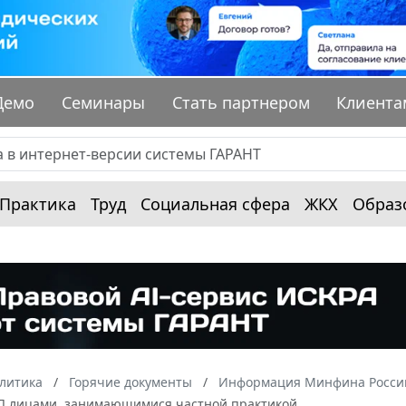
Демо
Семинары
Стать партнером
Клиента
Практика
Труд
Социальная сфера
ЖКХ
Образ
алитика
Горячие документы
Информация Минфина России
 лицами, занимающимися частной практикой