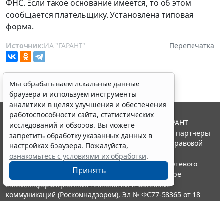
ФНС. Если такое основание имеется, то об этом
сообщается плательщику. Установлена типовая
форма.
Источник:
ИА "ГАРАНТ"
Перепечатка
Мы обрабатываем локальные данные
браузера и используем инструменты
аналитики в целях улучшения и обеспечения
работоспособности сайта, статистических
© ООО "НПП "ГАРАНТ-СЕРВИС", 2026. Система ГАРАНТ
исследований и обзоров. Вы можете
выпускается с 1990 года. Компания "Гарант" и ее партнеры
запретить обработку указанных данных в
являются участниками Российской ассоциации правовой
настройках браузера. Пожалуйста,
информации ГАРАНТ.
ознакомьтесь с условиями их обработки
.
Портал ГАРАНТ.РУ зарегистрирован в качестве сетевого
Принять
издания Федеральной службой по надзору в сфере
связи,информационных технологий и массовых
коммуникаций (Роскомнадзором), Эл № ФС77-58365 от 18
июня 2014 года.