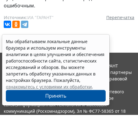
ошибочным.
Источник:
ИА "ГАРАНТ"
Перепечатка
Мы обрабатываем локальные данные
браузера и используем инструменты
аналитики в целях улучшения и обеспечения
работоспособности сайта, статистических
© ООО "НПП "ГАРАНТ-СЕРВИС", 2026. Система ГАРАНТ
исследований и обзоров. Вы можете
выпускается с 1990 года. Компания "Гарант" и ее партнеры
запретить обработку указанных данных в
являются участниками Российской ассоциации правовой
настройках браузера. Пожалуйста,
информации ГАРАНТ.
ознакомьтесь с условиями их обработки
.
Портал ГАРАНТ.РУ зарегистрирован в качестве сетевого
Принять
издания Федеральной службой по надзору в сфере
связи,информационных технологий и массовых
коммуникаций (Роскомнадзором), Эл № ФС77-58365 от 18
июня 2014 года.
16+