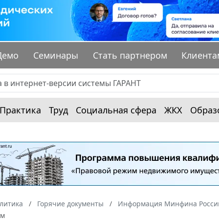
Демо
Семинары
Стать партнером
Клиента
Практика
Труд
Социальная сфера
ЖКХ
Образ
алитика
Горячие документы
Информация Минфина России
ом