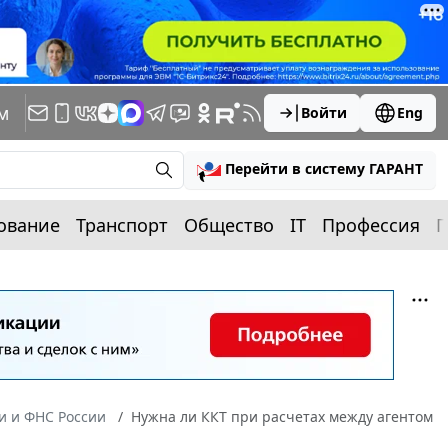
м
Войти
Eng
Перейти в систему ГАРАНТ
ование
Транспорт
Общество
IT
Профессия
П
 и ФНС России
Нужна ли ККТ при расчетах между агентом