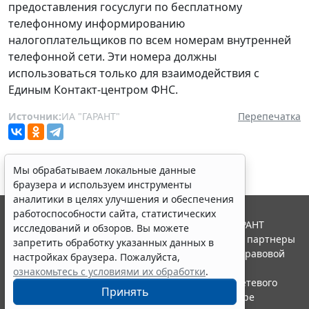
предоставления госуслуги по бесплатному
телефонному информированию
налогоплательщиков по всем номерам внутренней
телефонной сети. Эти номера должны
использоваться только для взаимодействия с
Единым Контакт-центром ФНС.
Источник:
ИА "ГАРАНТ"
Перепечатка
Мы обрабатываем локальные данные
браузера и используем инструменты
аналитики в целях улучшения и обеспечения
работоспособности сайта, статистических
© ООО "НПП "ГАРАНТ-СЕРВИС", 2026. Система ГАРАНТ
исследований и обзоров. Вы можете
выпускается с 1990 года. Компания "Гарант" и ее партнеры
запретить обработку указанных данных в
являются участниками Российской ассоциации правовой
настройках браузера. Пожалуйста,
информации ГАРАНТ.
ознакомьтесь с условиями их обработки
.
Портал ГАРАНТ.РУ зарегистрирован в качестве сетевого
Принять
издания Федеральной службой по надзору в сфере