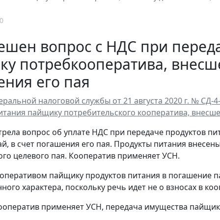
0
ешен вопрос с НДС при перед
у потребкооператива, внесше
ния его пая
ральной налоговой службы от 21 августа 2020 г. № СД-
итания пайщику потребительского кооператива, внесше
рела вопрос об уплате НДС при передаче продуктов п
й, в счет погашения его пая. Продукты питания внесен
го целевого пая. Кооператив применяет УСН.
оперативом пайщику продуктов питания в погашение п
ного характера, поскольку речь идет не о взносах в коо
ооператив применяет УСН, передача имущества пайщику