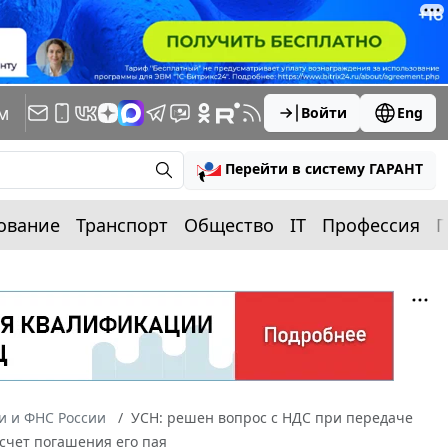
м
Войти
Eng
Перейти в систему ГАРАНТ
ование
Транспорт
Общество
IT
Профессия
П
 и ФНС России
УСН: решен вопрос с НДС при передаче
счет погашения его пая