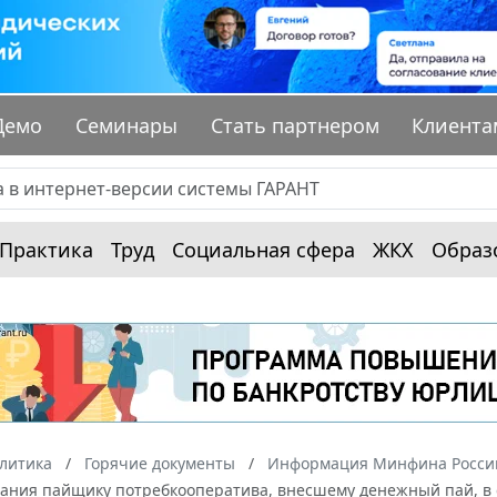
Демо
Семинары
Стать партнером
Клиента
Практика
Труд
Социальная сфера
ЖКХ
Образ
алитика
Горячие документы
Информация Минфина России
тания пайщику потребкооператива, внесшему денежный пай, в 