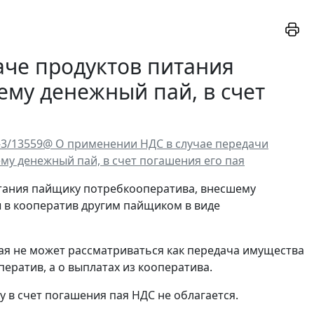
аче продуктов питания
му денежный пай, в счет
4-3/13559@ О применении НДС в случае передачи
му денежный пай, в счет погашения его пая
итания пайщику потребкооператива, внесшему
ы в кооператив другим пайщиком в виде
ая не может рассматриваться как передача имущества
ператив, а о выплатах из кооператива.
 в счет погашения пая НДС не облагается.