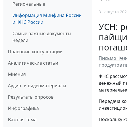
Региональные
31 августа 202
Информация Минфина России
и ФНС России
УСН: р
Самые важные документы
пайщик
недели
погаше
Правовые консультации
Письмо Феде
Аналитические статьи
продуктов п
Мнения
ФНС рассмот
денежный па
Аудио- и видеоматериалы
материально
Результаты опросов
Передача ко
инвестицион
Инфографика
Поскольку к
Важная тема