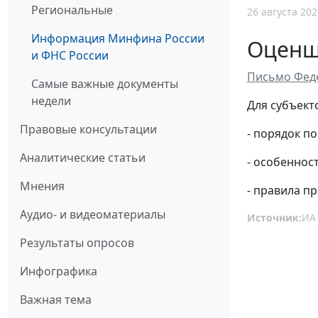
Региональные
26 августа 202
Информация Минфина России
Оценщ
и ФНС России
Письмо Феде
Самые важные документы
недели
Для субъект
Правовые консультации
- порядок по
Аналитические статьи
- особеннос
Мнения
- правила п
Аудио- и видеоматериалы
Источник:
ИА
Результаты опросов
Инфографика
Важная тема