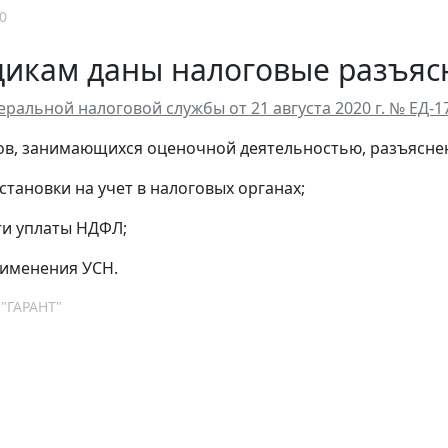
0
икам даны налоговые разъяс
ральной налоговой службы от 21 августа 2020 г. № ЕД-
ов, занимающихся оценочной деятельностью, разъясне
становки на учет в налоговых органах;
ти уплаты НДФЛ;
рименения УСН.
 "ГАРАНТ"