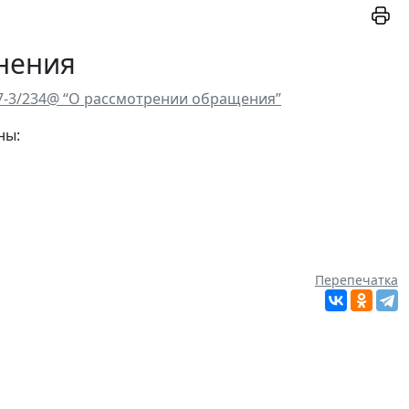
нения
17-3/234@ “О рассмотрении обращения”
ны:
Перепечатка