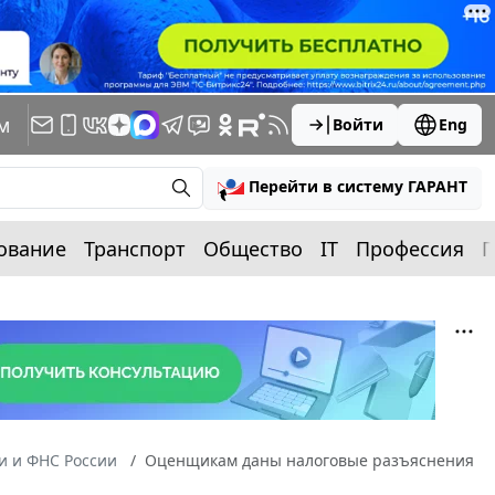
м
Войти
Eng
Перейти в систему ГАРАНТ
ование
Транспорт
Общество
IT
Профессия
П
 и ФНС России
Оценщикам даны налоговые разъяснения